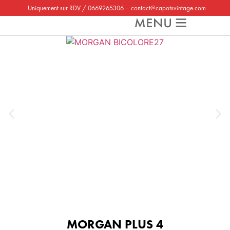
Uniquement sur RDV /
0669265306
–
contact@capotsvintage.com
MORGAN PLUS 4