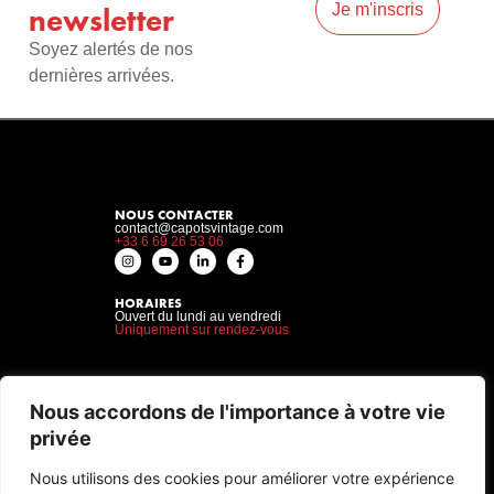
Je m'inscris
newsletter
Soyez alertés de nos
dernières arrivées.
NOUS CONTACTER
contact@capotsvintage.com
+33 6 69 26 53 06
HORAIRES
Ouvert du lundi au vendredi
Uniquement sur rendez-vous
CAPOTS VINTAGE
SERVICES
Nous accordons de l'importance à votre vie
À propos
Acheter
FAQ
Vendre
privée
Plan du site
Gardiennage
Recherche sur mesure
Nos services complémentaire
Nous utilisons des cookies pour améliorer votre expérience