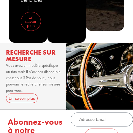
!
En
savoir
plus
RECHERCHE SUR
MESURE
Vous avez un modèle spécifique
en tête mais il n’est pas disponible
chez nous ? Pas de souci, nous
pouvons le rechercher sur mesure
pour vous.
En savoir plus
Abonnez-vous
à notre