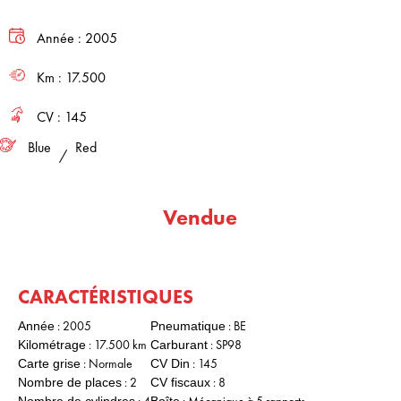
Année :
2005
Km :
17.500
CV :
145
Blue
Red
/
Vendue
CARACTÉRISTIQUES
: 2005
: BE
Année
Pneumatique
: 17.500 km
: SP98
Kilométrage
Carburant
: Normale
: 145
Carte grise
CV Din
: 2
: 8
Nombre de places
CV fiscaux
: 4
: Mécanique à 5 rapports
Nombre de cylindres
Boîte