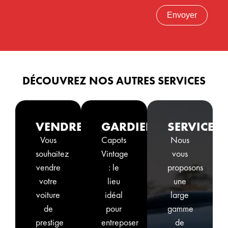
Envoyer
DÉCOUVREZ NOS AUTRES SERVICES
VENDRE
GARDIENNAGE
SERVICES
Vous
Capots
Nous
souhaitez
Vintage
vous
vendre
: le
proposons
votre
lieu
une
voiture
idéal
large
de
pour
gamme
prestige
entreposer
de