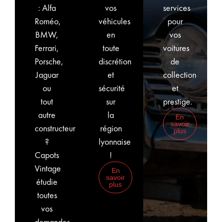
: Alfa
vos
services
Roméo,
véhicules
pour
BMW,
en
vos
Ferrari,
toute
voitures
Porsche,
discrétion
de
Jaguar
et
collection
ou
sécurité
et
tout
sur
prestige.
autre
la
En
savoir
constructeur
région
plus
?
lyonnaise
Capots
!
Vintage
En
savoir
étudie
plus
toutes
vos
demandes