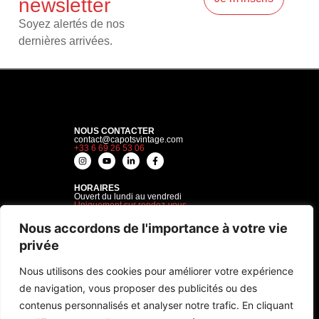
newsletter
Soyez alertés de nos
dernières arrivées.
NOUS CONTACTER
contact@capotsvintage.com
+33 6 69 26 53 06
HORAIRES
Ouvert du lundi au vendredi
Uniquement sur rendez-vous
Nous accordons de l'importance à votre vie
privée
CAPOTS VINTAGE
SERVICES
À propos
Acheter
FAQ
Vendre
Nous utilisons des cookies pour améliorer votre expérience
Plan du site
Gardiennage
Recherche sur mesure
de navigation, vous proposer des publicités ou des
Nos services complémentaire
contenus personnalisés et analyser notre trafic. En cliquant