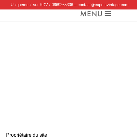
Uniquement sur RDV /
0669265306
–
contact@capotsvintage.com
MENTIONS LÉGALES
Propriétaire du site